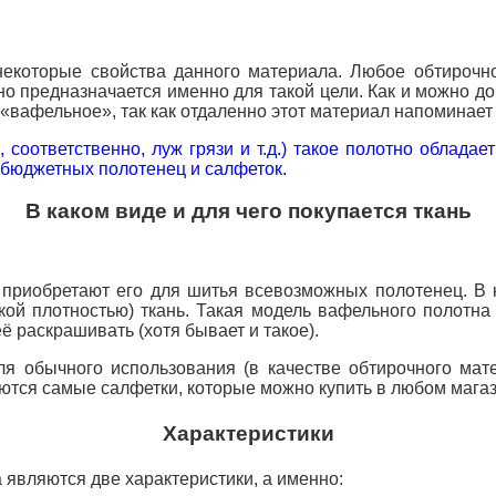
некоторые свойства данного материала. Любое обтироч
о предназначается именно для такой цели. Как и можно до
«вафельное», так как отдаленно этот материал напоминае
соответственно, луж грязи и т.д.) такое полотно обладае
 бюджетных полотенец и салфеток.
В каком виде и для чего покупается ткань
о приобретают его для шитья всевозможных полотенец. В 
кой плотностью) ткань. Такая модель вафельного полотна
её
раскрашивать (хотя бывает и такое).
ля обычного использования (в качестве обтирочного мат
ются самые салфетки, которые можно купить в любом магаз
Характеристики
являются две характеристики, а именно: