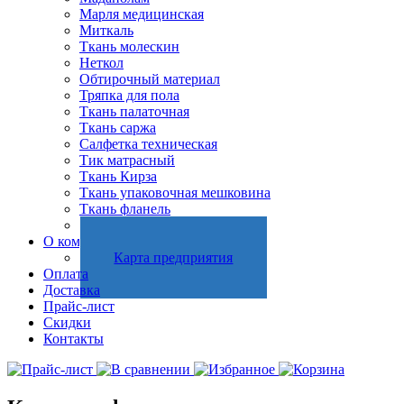
Марля медицинская
Миткаль
Ткань молескин
Неткол
Обтирочный материал
Тряпка для пола
Ткань палаточная
Ткань саржа
Салфетка техническая
Тик матрасный
Ткань Кирза
Ткань упаковочная мешковина
Ткань фланель
Холстопрошивное полотно
О компании
Карта предприятия
Оплата
Доставка
Прайс-лист
Скидки
Контакты